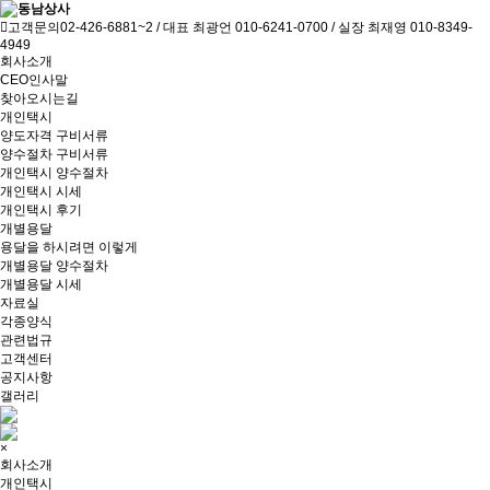
고객문의
02-426-6881~2 / 대표 최광언 010-6241-0700 / 실장 최재영 010-8349-
4949
회사소개
CEO인사말
찾아오시는길
개인택시
양도자격 구비서류
양수절차 구비서류
개인택시 양수절차
개인택시 시세
개인택시 후기
개별용달
용달을 하시려면 이렇게
개별용달 양수절차
개별용달 시세
자료실
각종양식
관련법규
고객센터
공지사항
갤러리
×
회사소개
개인택시